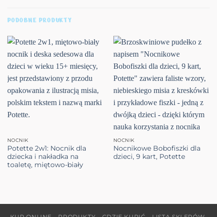
PODOBNE PRODUKTY
NOCNIK
NOCNIK
Potette 2w1: Nocnik dla
Nocnikowe Bobofiszki dla
dziecka i nakładka na
dzieci, 9 kart, Potette
toaletę, miętowo-biały
KUP ONLINE
PRODUKTY
GDZIE KUPIĆ – LISTA SKLEPÓW