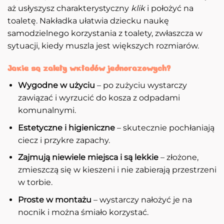
aż usłyszysz charakterystyczny
klik
i położyć na
toaletę. Nakładka ułatwia dziecku naukę
samodzielnego korzystania z toalety, zwłaszcza w
sytuacji, kiedy muszla jest większych rozmiarów.
Jakie są zalety wkładów jednorazowych?
Wygodne w użyciu
– po zużyciu wystarczy
zawiązać i wyrzucić do kosza z odpadami
komunalnymi.
Estetyczne i higieniczne
– skutecznie pochłaniają
ciecz i przykre zapachy.
Zajmują niewiele miejsca i są lekkie
– złożone,
zmieszczą się w kieszeni i nie zabierają przestrzeni
w torbie.
Proste w montażu
– wystarczy nałożyć je na
nocnik i można śmiało korzystać.